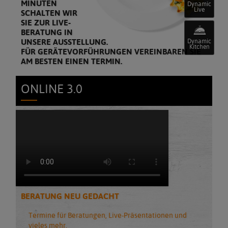
MINUTEN
Dynamic
Live
SCHALTEN WIR
SIE ZUR LIVE-
BERATUNG IN
UNSERE AUSSTELLUNG.
Dynamic
Kitchen
FÜR GERÄTEVORFÜHRUNGEN VEREINBAREN SIE
AM BESTEN EINEN TERMIN.
ONLINE 3.0
BERATUNG NEU GEDACHT
Termine für Beratungen, Live-Präsentationen und
vieles mehr.