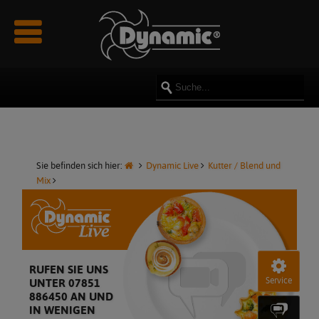
Newsmeldungen
Über uns
Rezepte
Reparatur
Kataloge & Prospekte
Videos
Impressum
Innovationen
Team
Manuals
Bilder
Datenschutz
Karriere & Jobs
Ersatzteile
AGB
Partner & Sponsoring
Sie befinden sich hier:
Dynamic Live
Kutter / Blend und
Mix
Kundenmeinungen - Referenzen
RUFEN SIE UNS
Service
UNTER 07851
886450 AN UND
IN WENIGEN